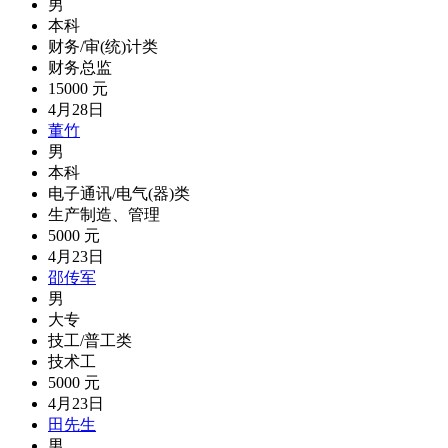
男
本科
财务/审(统)计类
财务总监
15000 元
4月28日
董竹
男
本科
电子通讯/电气(器)类
生产制造、管理
5000 元
4月23日
邵传军
男
大专
技工/普工类
技术工
5000 元
4月23日
田先生
男